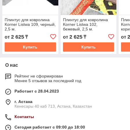
Плинтус для ковролина
Плинтус для ковролина
Плин
Korner Listwa 109, черный,
Korner Listwa 102,
Korn
2,5 м.
бежевый, 2,5 м.
кори
2 625
2 625
от
₸
от
₸
от
Купить
Купить
О нас
Рейтинг не сформирован
Менее 5 отзывов за последний год
Работает с 28.04.2023
г. Астана
Кенесары 40 каб 713, Астана, Казахстан
Контакты
Сегодня работает с 09:00 до 18:00