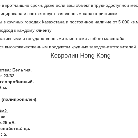
в кротчайшие сроки, даже если ваш объект в труднодоступной мес
ицирована и соответствует заявленным характеристикам.
 в крупных городах Казахстана и постоянное наличие от 5 000 кв
одход к каждому клиенту
ративными и государственными клиентами любого масштаба
ся высококачественным продуктом крупных заводов-изготовителей
Ковролин Hong Kong
ства: Бельгия.
 23/32.
иглопробивный.
 м.
 (полипропилен).
/м2.
на.
:25 дБ.
свойства: да.
: 5.