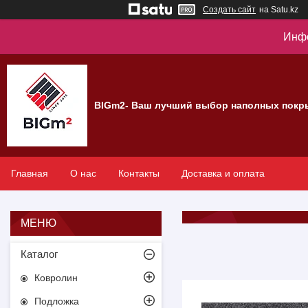
Создать сайт
на Satu.kz
Инфо
BIGm2- Ваш лучший выбор наполных покр
Главная
О нас
Контакты
Доставка и оплата
Каталог
Ковролин
Подложка