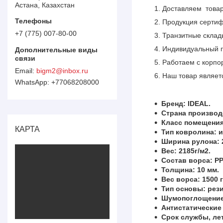
Астана, Казахстан
Доставляем товар 
Продукция сертиф
+7 (775) 007-80-00
Транзитные склады
Индивидуальный п
Работаем с корпо
bigm2@inbox.ru
Наш товар являет
+77068208000
Бренд: IDEAL.
Страна производ
Класс помещения:
КАРТА
Тип ковролина: 
Ширина рулона: 2
Вес: 2185г/м2.
Состав ворса: PP
Толщина: 10 мм.
Вес ворса: 1500 г
Тип основы: рези
Шумопоглощение
Антистатические 
Срок службы, лет