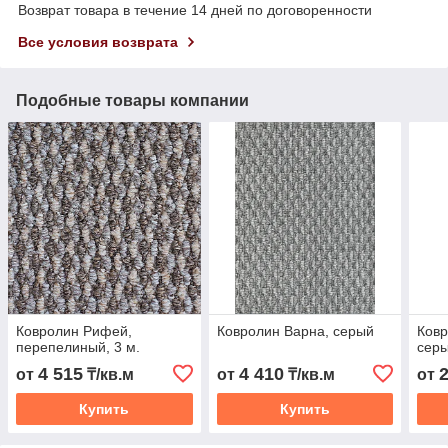
Возврат товара в течение 14 дней по договоренности
Все условия возврата
Подобные товары компании
Ковролин Рифей,
Ковролин Варна, серый
Ковр
перепелиный, 3 м.
сер
4 515
4 410
от
₸/кв.м
от
₸/кв.м
от
Купить
Купить