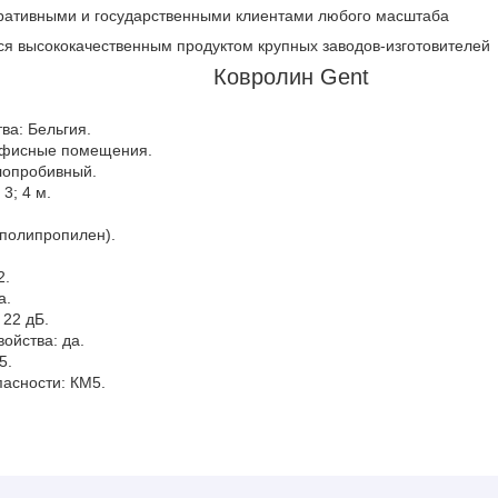
ративными и государственными клиентами любого масштаба
ся высококачественным продуктом крупных заводов-изготовителей
Ковролин Gent
ва: Бельгия.
офисные помещения.
лопробивный.
3; 4 м.
(полипропилен).
2.
а.
22 дБ.
войства: да.
5.
пасности: КМ5.