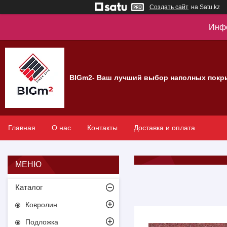
Создать сайт
на Satu.kz
Инфо
BIGm2- Ваш лучший выбор наполных покр
Главная
О нас
Контакты
Доставка и оплата
Каталог
Ковролин
Подложка