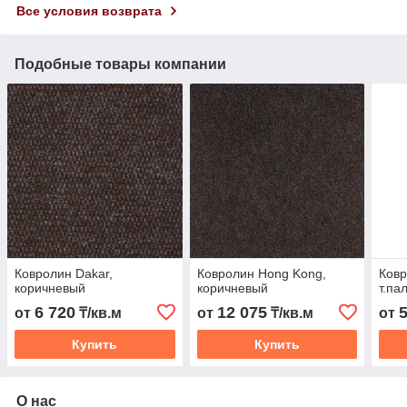
Все условия возврата
Подобные товары компании
Ковролин Dakar,
Ковролин Hong Kong,
Ковр
коричневый
коричневый
т.па
6 720
12 075
от
₸/кв.м
от
₸/кв.м
от
Купить
Купить
О нас